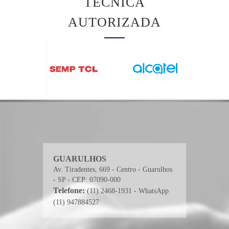
TÉCNICA
AUTORIZADA
GUARULHOS
Av. Tiradentes, 669 - Centro - Guarulhos
- SP - CEP: 07090-000
Telefone:
(11) 2468-1931 - WhatsApp
(11) 947884527